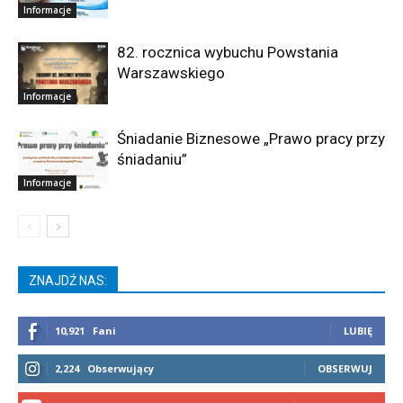
Informacje
82. rocznica wybuchu Powstania
Warszawskiego
Informacje
Śniadanie Biznesowe „Prawo pracy przy
śniadaniu”
Informacje
ZNAJDŹ NAS:
10,921
Fani
LUBIĘ
2,224
Obserwujący
OBSERWUJ