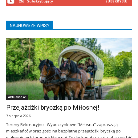
265
Subskrybujący
SUBSKRYBUJ
NAJNOWSZE WPISY
Aktualności
Przejażdżki bryczką po Miłosnej!
7 sierpnia 2026
Tereny Rekreacyjno - Wypoczynkowe "Miłosna" zapraszają
mieszkańców oraz gości na bezpłatne przejażdżki bryczką po
malowniczych terenach Miłosnej. To doskonała okazja, aby spędzić