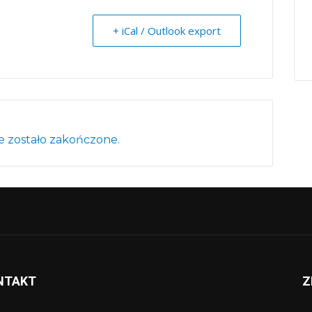
+ iCal / Outlook export
 zostało zakończone.
NTAKT
Z