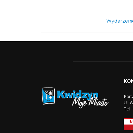
Wydarzenie
KO
Port
Ul. 
Tel.