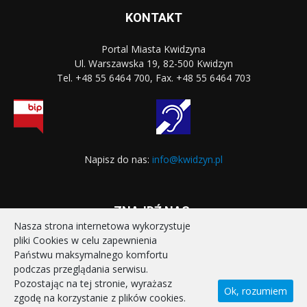
KONTAKT
Portal Miasta Kwidzyna
Ul. Warszawska 19, 82-500 Kwidzyn
Tel. +48 55 6464 700, Fax. +48 55 6464 703
Napisz do nas:
info@kwidzyn.pl
ZNAJDŹ NAS:
Nasza strona internetowa wykorzystuje
pliki Cookies w celu zapewnienia
Państwu maksymalnego komfortu
podczas przeglądania serwisu.
Pozostając na tej stronie, wyrażasz
Ok, rozumiem
zgodę na korzystanie z plików cookies.
STRONA GŁÓWNA
REALIZOWANE PROJEKTY