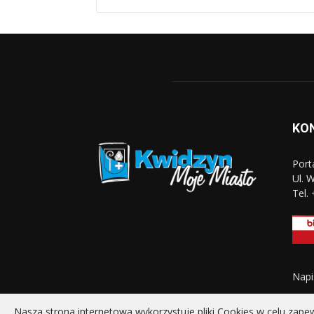
KO
Port
Ul. 
Tel.
Napi
Nasza strona internetowa wykorzystuje pliki Cookies w celu zap