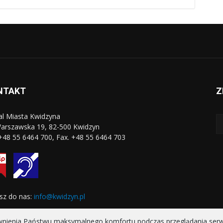
NTAKT
Z
al Miasta Kwidzyna
Warszawska 19, 82-500 Kwidzyn
 +48 55 6464 700, Fax. +48 55 6464 703
sz do nas:
info@kwidzyn.pl
ewnienia Państwu maksymalnego komfortu podczas przeglądania serwis