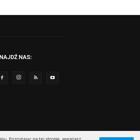
NAJDŹ NAS:
u. Pozostając na tej stronie, wyrażasz