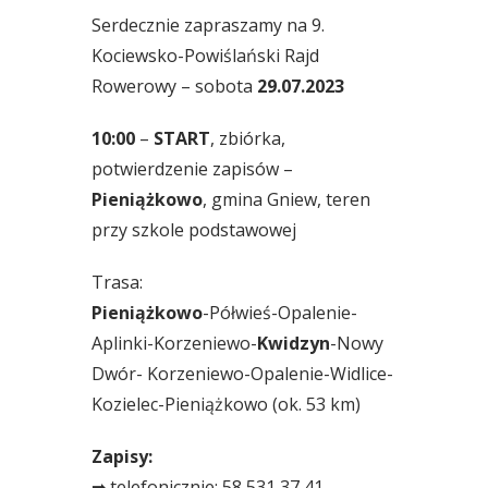
Serdecznie zapraszamy na 9.
Kociewsko-Powiślański Rajd
Rowerowy – sobota
29.07.2023
10:00
–
START
, zbiórka,
potwierdzenie zapisów –
Pieniążkowo
, gmina Gniew, teren
przy szkole podstawowej
Trasa:
Pieniążkowo
-Półwieś-Opalenie-
Aplinki-Korzeniewo-
Kwidzyn
-Nowy
Dwór- Korzeniewo-Opalenie-Widlice-
Kozielec-Pieniążkowo (ok. 53 km)
Zapisy:
➡ telefonicznie: 58 531 37 41