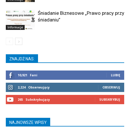
Śniadanie Biznesowe „Prawo pracy przy
śniadaniu”
Informacje
ZNAJDŹ NAS:
10,921
Fani
LUBIĘ
2,224
Obserwujący
OBSERWUJ
265
Subskrybujący
SUBSKRYBUJ
NAJNOWSZE WPISY