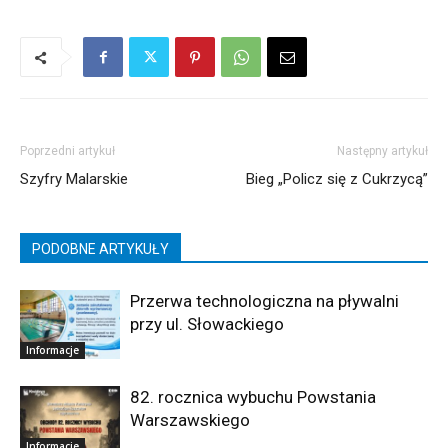
Poprzedni artykuł
Następny artykuł
Szyfry Malarskie
Bieg „Policz się z Cukrzycą”
PODOBNE ARTYKUŁY
Przerwa technologiczna na pływalni
przy ul. Słowackiego
Informacje
82. rocznica wybuchu Powstania
Warszawskiego
Informacje