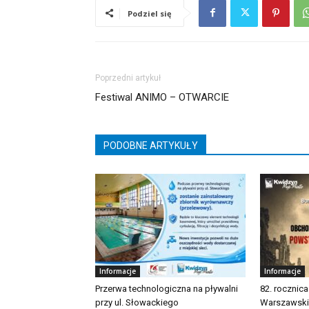
Podziel się
Poprzedni artykuł
Festiwal ANIMO – OTWARCIE
PODOBNE ARTYKUŁY
Informacje
Informacje
Przerwa technologiczna na pływalni
82. rocznic
przy ul. Słowackiego
Warszawsk