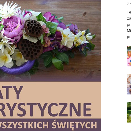
7 
Te
za
pr
Mi
po