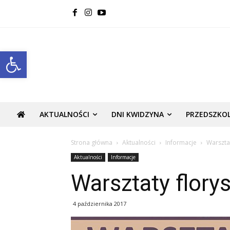
Open toolbar
AKTUALNOŚCI
DNI KWIDZYNA
PRZEDSZKO
Strona główna
Aktualności
Informacje
Warszta
Aktualności
Informacje
Warsztaty flory
4 października 2017