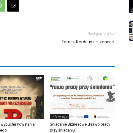
Następny artykuł
Tomek Kordeusz – koncert
Informacje
a wybuchu Powstania
Śniadanie Biznesowe „Prawo pracy
iego
przy śniadaniu”