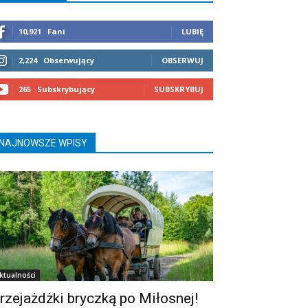
10,921
Fani
LUBIĘ
2,224
Obserwujący
OBSERWUJ
265
Subskrybujący
SUBSKRYBUJ
NAJNOWSZE WPISY
ktualności
rzejażdżki bryczką po Miłosnej!