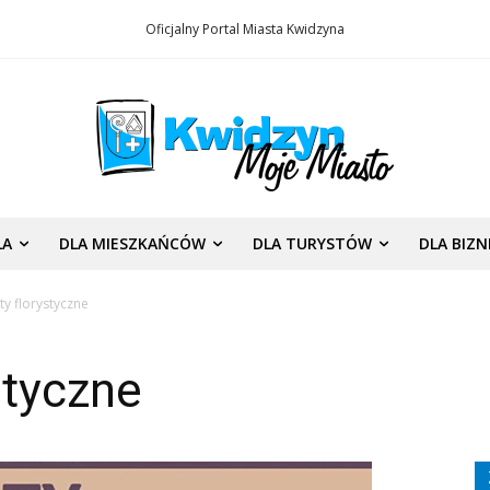
Oficjalny Portal Miasta Kwidzyna
LA
DLA MIESZKAŃCÓW
DLA TURYSTÓW
DLA BIZ
ty florystyczne
styczne