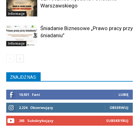
Warszawskiego
Informacje
Śniadanie Biznesowe „Prawo pracy przy
śniadaniu”
Informacje
ZNAJDŹ NAS:
10,921
Fani
LUBIĘ
2,224
Obserwujący
OBSERWUJ
265
Subskrybujący
SUBSKRYBUJ