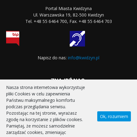
Portal Miasta Kwidzyna
Ul. Warszawska 19, 82-500 Kwidzyn
Tel. +48 55 6464 700, Fax. +48 55 6464 703
Napisz do nas:
info@kwidzyn.pl
ZNAJDŹ NAS:
Nasza strona internetowa wykorzystuje
pliki Cookies w celu zapewnienia
Państwu maksymalnego komfortu
podczas przeglądania serwisu.
Pozostając na tej stronie, wyrażasz
Ok, rozumiem
zgodę na korzystanie z plików cookies.
STRONA GŁÓWNA
REALIZOWANE PROJEKTY
Pamiętaj, że możesz samodzielnie
POLITYKA PRYWATNOŚCI
DEKLARACJA DOSTĘPNOŚCI
zarządzać cookies, zmieniając
KONTAKT