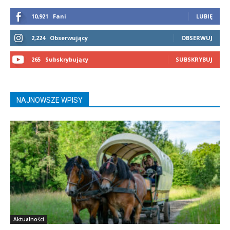
10,921
Fani
LUBIĘ
2,224
Obserwujący
OBSERWUJ
265
Subskrybujący
SUBSKRYBUJ
NAJNOWSZE WPISY
Aktualności