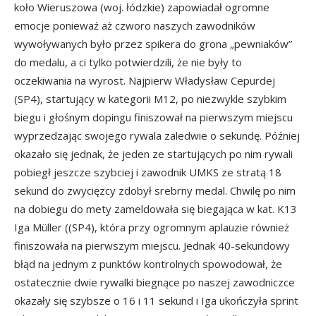
koło Wieruszowa (woj. łódzkie) zapowiadał ogromne
emocje ponieważ aż czworo naszych zawodników
wywoływanych było przez spikera do grona „pewniaków”
do medalu, a ci tylko potwierdzili, że nie były to
oczekiwania na wyrost. Najpierw Władysław Cepurdej
(SP4), startujący w kategorii M12, po niezwykle szybkim
biegu i głośnym dopingu finiszował na pierwszym miejscu
wyprzedzając swojego rywala zaledwie o sekundę. Później
okazało się jednak, że jeden ze startujących po nim rywali
pobiegł jeszcze szybciej i zawodnik UMKS ze stratą 18
sekund do zwycięzcy zdobył srebrny medal. Chwilę po nim
na dobiegu do mety zameldowała się biegająca w kat. K13
Iga Müller ((SP4), która przy ogromnym aplauzie również
finiszowała na pierwszym miejscu. Jednak 40-sekundowy
błąd na jednym z punktów kontrolnych spowodował, że
ostatecznie dwie rywalki biegnące po naszej zawodniczce
okazały się szybsze o 16 i 11 sekund i Iga ukończyła sprint