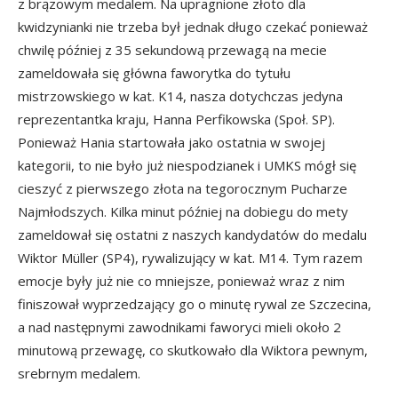
z brązowym medalem. Na upragnione złoto dla
kwidzynianki nie trzeba był jednak długo czekać ponieważ
chwilę później z 35 sekundową przewagą na mecie
zameldowała się główna faworytka do tytułu
mistrzowskiego w kat. K14, nasza dotychczas jedyna
reprezentantka kraju, Hanna Perfikowska (Społ. SP).
Ponieważ Hania startowała jako ostatnia w swojej
kategorii, to nie było już niespodzianek i UMKS mógł się
cieszyć z pierwszego złota na tegorocznym Pucharze
Najmłodszych. Kilka minut później na dobiegu do mety
zameldował się ostatni z naszych kandydatów do medalu
Wiktor Müller (SP4), rywalizujący w kat. M14. Tym razem
emocje były już nie co mniejsze, ponieważ wraz z nim
finiszował wyprzedzający go o minutę rywal ze Szczecina,
a nad następnymi zawodnikami faworyci mieli około 2
minutową przewagę, co skutkowało dla Wiktora pewnym,
srebrnym medalem.