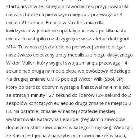
startujących w tej kategorii zawodniczek, przyprowadziła
naszą sztafetę na pierwszym miejscu z przewagą aż 4
minut i 21 sekund. Emocje w strefie zmian dla
kwidzyniaków jednak nie opadały ponieważ po kilkunastu
minutach nastąpiło rozstrzygnięcie w sztafetach kategorii
M14. Tu w naszej sztafecie na pierwszej zmianie biegał
nasz świeżo upieczony złoty medalista z biegu klasycznego
Wiktor Müller, który wygrał swoją zmianę z przewagą 14
sekund nad drugą na mecie ekipą województwa łódzkiego.
Na drugiej zmianie UMKS pobiegł Wiktor Wilk (Społ. SP),
który po bardzo dobrym występie finiszował na 4 miejscu
ze stratą 1 minuty i 27 sekund do liderów i 24 sekund do 2
zespołów kończących ex aequo drugą zmianę na miejscu 2
i 3. Na ostatniej zmianie w naszej sztafecie męskiej
wystartowała Katarzyna Cepurdej (regulamin zawodów
dopuszcza start zawodniczki w kategorii męskiej). Wiedząc,
że Kasia jest jedną z najszybszych zawodniczek w kraju,