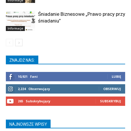
Informacje
Śniadanie Biznesowe „Prawo pracy przy
śniadaniu”
Informacje
ZNAJDŹ NAS:
10,921
Fani
LUBIĘ
2,224
Obserwujący
OBSERWUJ
265
Subskrybujący
SUBSKRYBUJ
NAJNOWSZE WPISY