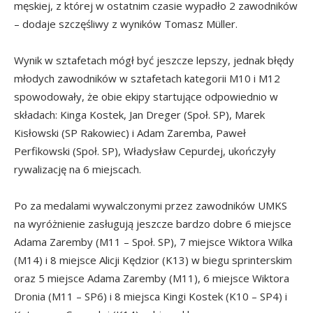
męskiej, z której w ostatnim czasie wypadło 2 zawodników
– dodaje szczęśliwy z wyników Tomasz Müller.
Wynik w sztafetach mógł być jeszcze lepszy, jednak błędy
młodych zawodników w sztafetach kategorii M10 i M12
spowodowały, że obie ekipy startujące odpowiednio w
składach: Kinga Kostek, Jan Dreger (Społ. SP), Marek
Kisłowski (SP Rakowiec) i Adam Zaremba, Paweł
Perfikowski (Społ. SP), Władysław Cepurdej, ukończyły
rywalizację na 6 miejscach.
Po za medalami wywalczonymi przez zawodników UMKS
na wyróżnienie zasługują jeszcze bardzo dobre 6 miejsce
Adama Zaremby (M11 – Społ. SP), 7 miejsce Wiktora Wilka
(M14) i 8 miejsce Alicji Kędzior (K13) w biegu sprinterskim
oraz 5 miejsce Adama Zaremby (M11), 6 miejsce Wiktora
Dronia (M11 – SP6) i 8 miejsca Kingi Kostek (K10 – SP4) i