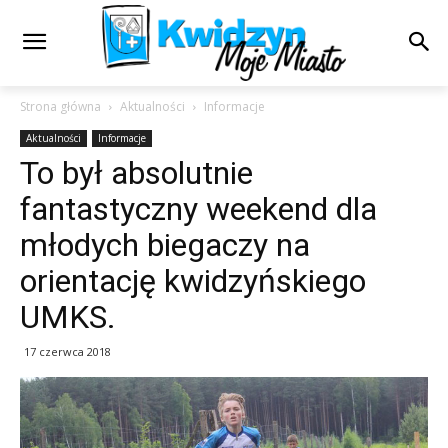
Strona główna
Aktualności
Informacje
Aktualności
Informacje
To był absolutnie
fantastyczny weekend dla
młodych biegaczy na
orientację kwidzyńskiego
UMKS.
17 czerwca 2018