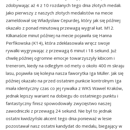
zdobywając aż 4 z 10 rozdanych tego dnia złotych medali.
Jako pierwszy z naszych złotych medalistów na mecie
zameldował się Władysław Cepurdej, który jak się później
okazało z ponad minutową przewagą wygrał kat. M12.
Kilkanaście minut później na mecie pojawiła się Hanna
Perfikowska (K14), która zdeklasowała wręcz swoje
rywalki wygrywając z przewagą 6 minut i 18 sekund. Już
chwilę później ogromne emocje towarzyszyły kibicom i
trenerom, kiedy na odległym od mety o około 400 m skraju
lasu, pojawiła się kolejna nasza faworytka Iga Müller. Jak się
później okazało na przed ostatnim punkcie kontrolnym Iga
miała identyczny czas co jej rywalka z WKS Wawel Kraków,
jednak lepszy wariant na dobiegu do ostatniego punktu i
fantastyczny finisz spowodowały zwycięstwo naszej
zawodniczki z przewagą 24 sekund. Nie był to jednak
ostatni kwidzyński akcent tego dnia ponieważ w lesie
pozostawał nasz ostatni kandydat do medalu, biegający w