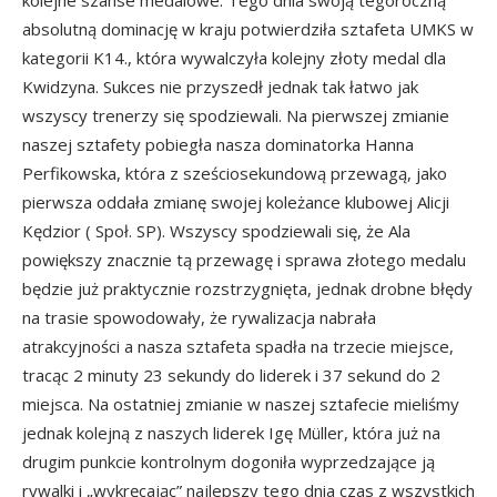
absolutną dominację w kraju potwierdziła sztafeta UMKS w
kategorii K14., która wywalczyła kolejny złoty medal dla
Kwidzyna. Sukces nie przyszedł jednak tak łatwo jak
wszyscy trenerzy się spodziewali. Na pierwszej zmianie
naszej sztafety pobiegła nasza dominatorka Hanna
Perfikowska, która z sześciosekundową przewagą, jako
pierwsza oddała zmianę swojej koleżance klubowej Alicji
Kędzior ( Społ. SP). Wszyscy spodziewali się, że Ala
powiększy znacznie tą przewagę i sprawa złotego medalu
będzie już praktycznie rozstrzygnięta, jednak drobne błędy
na trasie spowodowały, że rywalizacja nabrała
atrakcyjności a nasza sztafeta spadła na trzecie miejsce,
tracąc 2 minuty 23 sekundy do liderek i 37 sekund do 2
miejsca. Na ostatniej zmianie w naszej sztafecie mieliśmy
jednak kolejną z naszych liderek Igę Müller, która już na
drugim punkcie kontrolnym dogoniła wyprzedzające ją
rywalki i „wykręcając” najlepszy tego dnia czas z wszystkich