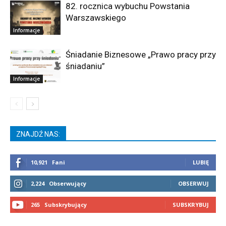
82. rocznica wybuchu Powstania
Warszawskiego
Informacje
Śniadanie Biznesowe „Prawo pracy przy
śniadaniu”
Informacje
ZNAJDŹ NAS:
10,921
Fani
LUBIĘ
2,224
Obserwujący
OBSERWUJ
265
Subskrybujący
SUBSKRYBUJ