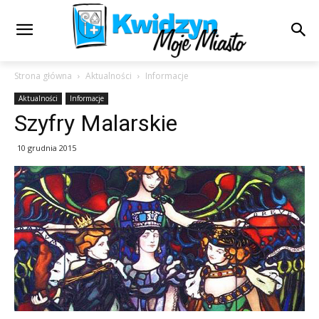
Strona główna
Aktualności
Informacje
Aktualności
Informacje
Szyfry Malarskie
10 grudnia 2015