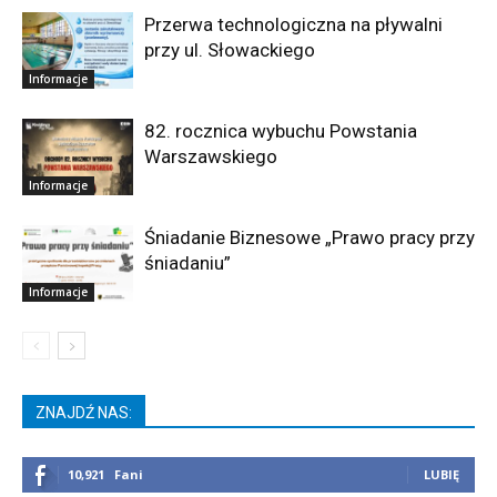
Przerwa technologiczna na pływalni
przy ul. Słowackiego
Informacje
82. rocznica wybuchu Powstania
Warszawskiego
Informacje
Śniadanie Biznesowe „Prawo pracy przy
śniadaniu”
Informacje
ZNAJDŹ NAS:
10,921
Fani
LUBIĘ