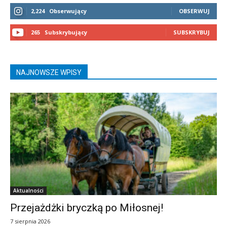
2,224
Obserwujący
OBSERWUJ
265
Subskrybujący
SUBSKRYBUJ
NAJNOWSZE WPISY
Aktualności
Przejażdżki bryczką po Miłosnej!
7 sierpnia 2026