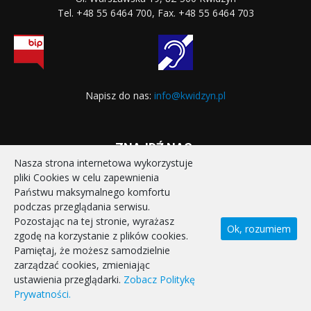
Tel. +48 55 6464 700, Fax. +48 55 6464 703
Napisz do nas:
info@kwidzyn.pl
ZNAJDŹ NAS:
Nasza strona internetowa wykorzystuje
pliki Cookies w celu zapewnienia
Państwu maksymalnego komfortu
podczas przeglądania serwisu.
Pozostając na tej stronie, wyrażasz
Ok, rozumiem
zgodę na korzystanie z plików cookies.
STRONA GŁÓWNA
REALIZOWANE PROJEKTY
Pamiętaj, że możesz samodzielnie
POLITYKA PRYWATNOŚCI
DEKLARACJA DOSTĘPNOŚCI
zarządzać cookies, zmieniając
KONTAKT
ustawienia przeglądarki.
Zobacz Politykę
Prywatności.
© Miasto Kwidzyn 2026