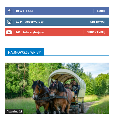
10,921
Fani
LUBIĘ
2,224
Obserwujący
OBSERWUJ
265
Subskrybujący
SUBSKRYBUJ
NAJNOWSZE WPISY
Aktualności