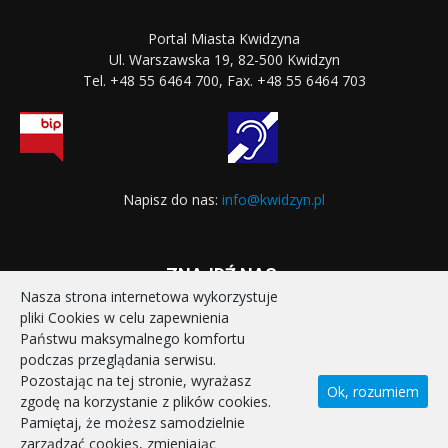
Portal Miasta Kwidzyna
Ul. Warszawska 19, 82-500 Kwidzyn
Tel. +48 55 6464 700, Fax. +48 55 6464 703
Napisz do nas:
info@kwidzyn.pl
ZNAJDŹ NAS:
Nasza strona internetowa wykorzystuje
pliki Cookies w celu zapewnienia
Państwu maksymalnego komfortu
podczas przeglądania serwisu.
Pozostając na tej stronie, wyrażasz
Ok, rozumiem
zgodę na korzystanie z plików cookies.
STRONA GŁÓWNA
REALIZOWANE PROJEKTY
Pamiętaj, że możesz samodzielnie
POLITYKA PRYWATNOŚCI
DEKLARACJA DOSTĘPNOŚCI
zarządzać cookies, zmieniając