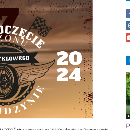
A
P
 MOTOŚwiry zaprasza na VII Kwidzyńskie Rozpoczęcie