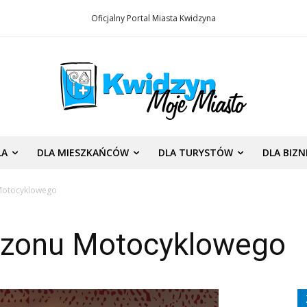
Oficjalny Portal Miasta Kwidzyna
LA
DLA MIESZKAŃCÓW
DLA TURYSTÓW
DLA BIZ
Motocyklowego
ezonu Motocyklowego