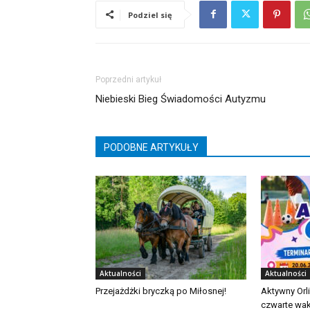
Podziel się
Poprzedni artykuł
Niebieski Bieg Świadomości Autyzmu
PODOBNE ARTYKUŁY
Aktualności
Aktualności
Przejażdżki bryczką po Miłosnej!
Aktywny Orl
czwarte wak