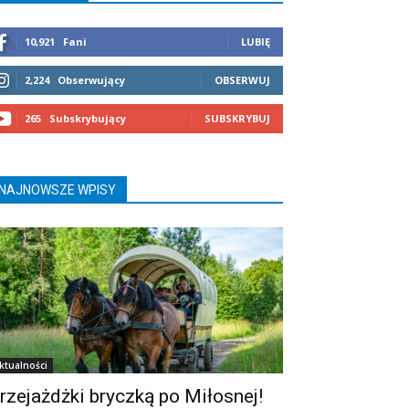
10,921
Fani
LUBIĘ
2,224
Obserwujący
OBSERWUJ
265
Subskrybujący
SUBSKRYBUJ
NAJNOWSZE WPISY
ktualności
rzejażdżki bryczką po Miłosnej!