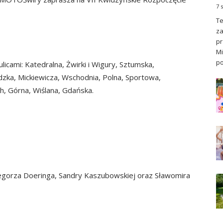
7 
Te
za
pr
Mi
po
licami: Katedralna, Żwirki i Wigury, Sztumska,
ka, Mickiewicza, Wschodnia, Polna, Sportowa,
h, Górna, Wiślana, Gdańska.
gorza Doeringa, Sandry Kaszubowskiej oraz Sławomira