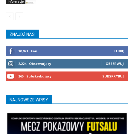
Informacje
ZNAJDŹ NAS:
10,921
Fani
LUBIĘ
2,224
Obserwujący
OBSERWUJ
265
Subskrybujący
SUBSKRYBUJ
NAJNOWSZE WPISY