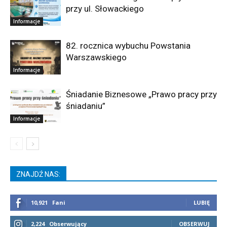
przy ul. Słowackiego
Informacje
82. rocznica wybuchu Powstania
Warszawskiego
Informacje
Śniadanie Biznesowe „Prawo pracy przy
śniadaniu”
Informacje
ZNAJDŹ NAS:
10,921
Fani
LUBIĘ
2,224
Obserwujący
OBSERWUJ