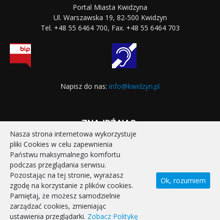
Portal Miasta Kwidzyna
Ul. Warszawska 19, 82-500 Kwidzyn
Tel. +48 55 6464 700, Fax. +48 55 6464 703
Napisz do nas:
info@kwidzyn.pl
ZNAJDŹ NAS:
Nasza strona internetowa wykorzystuje
pliki Cookies w celu zapewnienia
Państwu maksymalnego komfortu
podczas przeglądania serwisu.
Pozostając na tej stronie, wyrażasz
Ok, rozumiem
zgodę na korzystanie z plików cookies.
STRONA GŁÓWNA
REALIZOWANE PROJEKTY
Pamiętaj, że możesz samodzielnie
POLITYKA PRYWATNOŚCI
DEKLARACJA DOSTĘPNOŚCI
zarządzać cookies, zmieniając
KONTAKT
ustawienia przeglądarki.
Zobacz Politykę