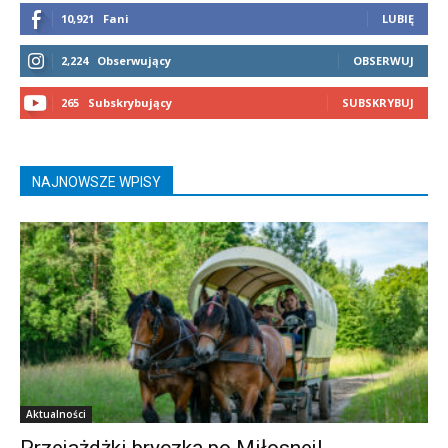
10,921
Fani
LUBIĘ
2,224
Obserwujący
OBSERWUJ
265
Subskrybujący
SUBSKRYBUJ
NAJNOWSZE WPISY
Aktualności