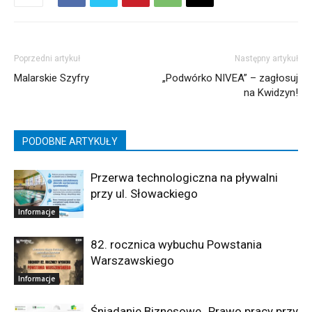
Poprzedni artykuł
Następny artykuł
Malarskie Szyfry
„Podwórko NIVEA” – zagłosuj
na Kwidzyn!
PODOBNE ARTYKUŁY
Przerwa technologiczna na pływalni
przy ul. Słowackiego
Informacje
82. rocznica wybuchu Powstania
Warszawskiego
Informacje
Śniadanie Biznesowe „Prawo pracy przy