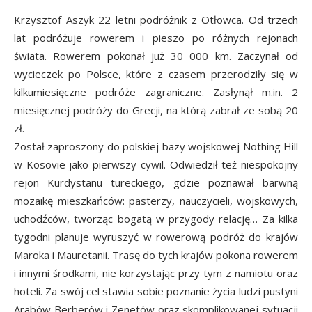
Krzysztof Aszyk 22 letni podróżnik z Otłowca. Od trzech
lat podróżuje rowerem i pieszo po różnych rejonach
świata. Rowerem pokonał już 30 000 km. Zaczynał od
wycieczek po Polsce, które z czasem przerodziły się w
kilkumiesięczne podróże zagraniczne. Zasłynął m.in. 2
miesięcznej podróży do Grecji, na którą zabrał ze sobą 20
zł.
Został zaproszony do polskiej bazy wojskowej Nothing Hill
w Kosovie jako pierwszy cywil. Odwiedził też niespokojny
rejon Kurdystanu tureckiego, gdzie poznawał barwną
mozaikę mieszkańców: pasterzy, nauczycieli, wojskowych,
uchodźców, tworząc bogatą w przygody relację… Za kilka
tygodni planuje wyruszyć w rowerową podróż do krajów
Maroka i Mauretanii. Trasę do tych krajów pokona rowerem
i innymi środkami, nie korzystając przy tym z namiotu oraz
hoteli. Za swój cel stawia sobie poznanie życia ludzi pustyni
Arabów Berberów i Zenetów oraz skomplikowanej sytuacji