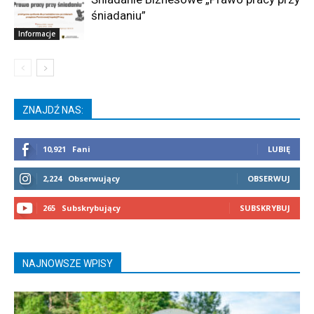
śniadaniu”
Informacje
ZNAJDŹ NAS:
10,921
Fani
LUBIĘ
2,224
Obserwujący
OBSERWUJ
265
Subskrybujący
SUBSKRYBUJ
NAJNOWSZE WPISY