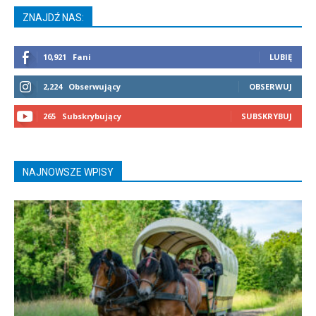
ZNAJDŹ NAS:
10,921
Fani
LUBIĘ
2,224
Obserwujący
OBSERWUJ
265
Subskrybujący
SUBSKRYBUJ
NAJNOWSZE WPISY