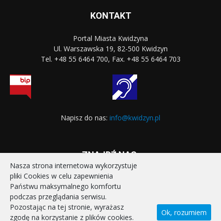
KONTAKT
Portal Miasta Kwidzyna
Ul. Warszawska 19, 82-500 Kwidzyn
Tel. +48 55 6464 700, Fax. +48 55 6464 703
Napisz do nas:
info@kwidzyn.pl
ZNAJDŹ NAS:
Nasza strona internetowa wykorzystuje
pliki Cookies w celu zapewnienia
Państwu maksymalnego komfortu
podczas przeglądania serwisu.
Pozostając na tej stronie, wyrażasz
Ok, rozumiem
zgodę na korzystanie z plików cookies.
STRONA GŁÓWNA
REALIZOWANE PROJEKTY