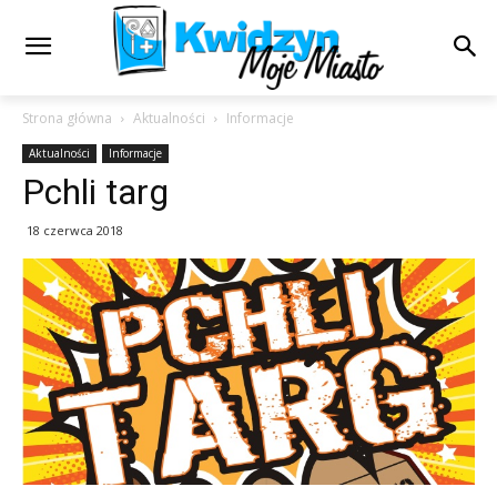
Strona główna
Aktualności
Informacje
Aktualności
Informacje
Pchli targ
18 czerwca 2018