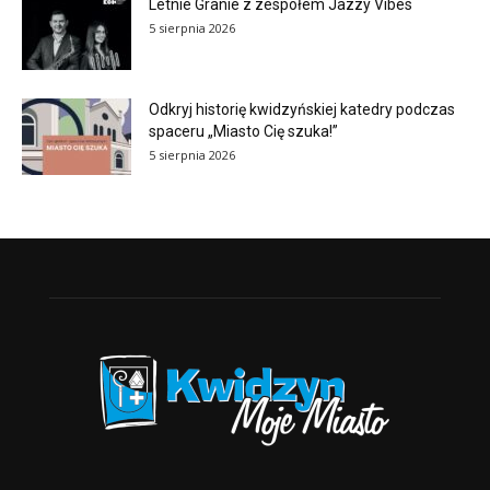
Letnie Granie z zespołem Jazzy Vibes
5 sierpnia 2026
Odkryj historię kwidzyńskiej katedry podczas
spaceru „Miasto Cię szuka!”
5 sierpnia 2026