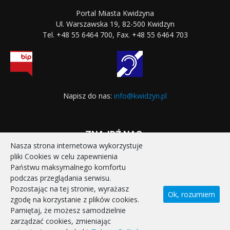
Portal Miasta Kwidzyna
Ul. Warszawska 19, 82-500 Kwidzyn
Tel. +48 55 6464 700, Fax. +48 55 6464 703
Napisz do nas:
info@kwidzyn.pl
ZNAJDŹ NAS:
Nasza strona internetowa wykorzystuje
pliki Cookies w celu zapewnienia
Państwu maksymalnego komfortu
podczas przeglądania serwisu.
Pozostając na tej stronie, wyrażasz
Ok, rozumiem
zgodę na korzystanie z plików cookies.
STRONA GŁÓWNA
REALIZOWANE PROJEKTY
Pamiętaj, że możesz samodzielnie
POLITYKA PRYWATNOŚCI
DEKLARACJA DOSTĘPNOŚCI
zarządzać cookies, zmieniając
KONTAKT