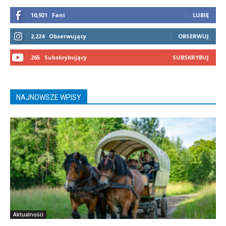
10,921
Fani
LUBIĘ
2,224
Obserwujący
OBSERWUJ
265
Subskrybujący
SUBSKRYBUJ
NAJNOWSZE WPISY
Aktualności