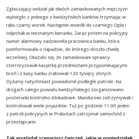
Zgłaszający widział jak dwóch zamaskowanych mężczyzn
wybiegło z jednego z kwidzyńskich banków trzymając w
ręku czarny worek. Następnie wsiedli do czarnego Opla i
odjechali w nieznanym kierunku. Zaraz potem na policyjny
numer alarmowy zadzwoniła pracownica banku, która
poinformowała o napadzie, do którego doszło chwilę
wcześniej. Okazało się, że zamaskowani sprawcy
sterroryzowali kasjerkę przedmiotami przypominającymi
broń i z kasy banku zrabowali 120 tysięcy złotych.
Dyżurny natychmiast powiadomił podległe patrole. Na
drogach całego powiatu kwidzyńskiego zorganizowano
posterunki kontrolno-blokadowe. Mundurowi zatrzymywali i
kontrolowali wiele pojazdów. Tuż po godzinie 11.00 jeden
z patroli policyjnych w Prabutach zatrzymał samochód z
przestępcami.
Tak wyglądał scenariusz ćwiczeń, jakie w poniedziałek