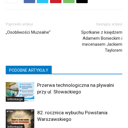
Poprzedni artykuł
Następny artykuł
„Osobliwości Muzealne”
Spotkanie z księdzem
Adamem Bonieckim i
mecenasem Jackiem
Taylorem
PODOBNE ARTYKUŁY
Przerwa technologiczna na pływalni
przy ul. Słowackiego
Informacje
82. rocznica wybuchu Powstania
Warszawskiego
Informacje