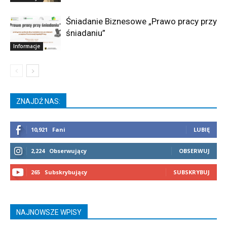
Śniadanie Biznesowe „Prawo pracy przy
śniadaniu”
Informacje
ZNAJDŹ NAS:
10,921
Fani
LUBIĘ
2,224
Obserwujący
OBSERWUJ
265
Subskrybujący
SUBSKRYBUJ
NAJNOWSZE WPISY