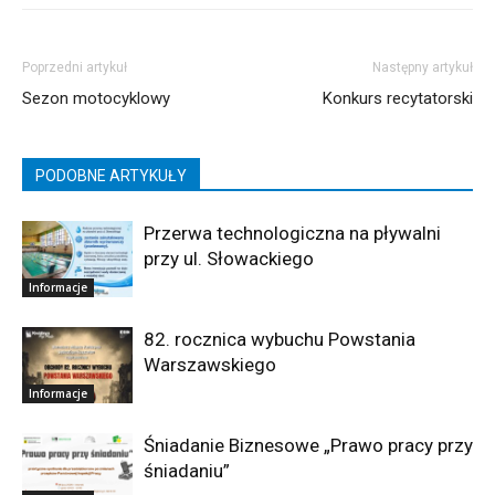
Poprzedni artykuł
Następny artykuł
Sezon motocyklowy
Konkurs recytatorski
PODOBNE ARTYKUŁY
Przerwa technologiczna na pływalni
przy ul. Słowackiego
Informacje
82. rocznica wybuchu Powstania
Warszawskiego
Informacje
Śniadanie Biznesowe „Prawo pracy przy
śniadaniu”