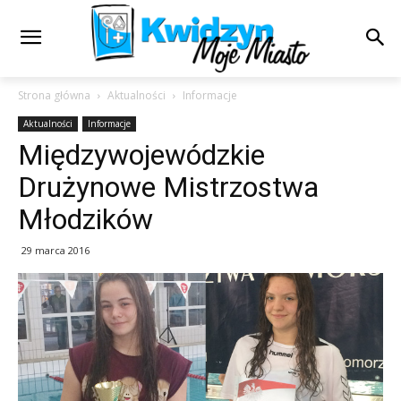
Strona główna
Aktualności
Informacje
Aktualności
Informacje
Międzywojewódzkie
Drużynowe Mistrzostwa
Młodzików
29 marca 2016