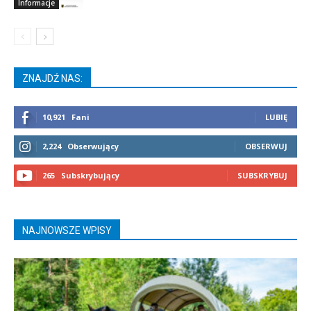
Informacje
ZNAJDŹ NAS:
10,921
Fani
LUBIĘ
2,224
Obserwujący
OBSERWUJ
265
Subskrybujący
SUBSKRYBUJ
NAJNOWSZE WPISY