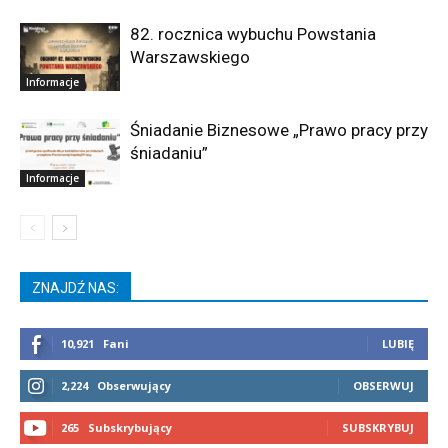
82. rocznica wybuchu Powstania
Warszawskiego
Informacje
Śniadanie Biznesowe „Prawo pracy przy
śniadaniu”
Informacje
ZNAJDŹ NAS:
10,921
Fani
LUBIĘ
2,224
Obserwujący
OBSERWUJ
265
Subskrybujący
SUBSKRYBUJ