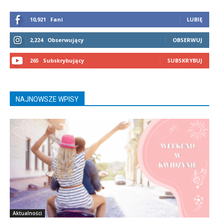
10,921
Fani
LUBIĘ
2,224
Obserwujący
OBSERWUJ
265
Subskrybujący
SUBSKRYBUJ
NAJNOWSZE WPISY
Aktualności