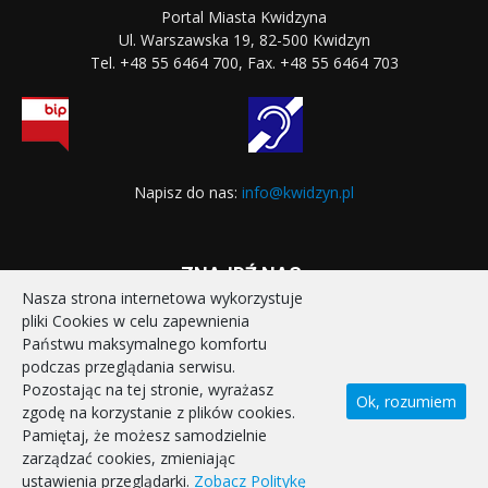
Portal Miasta Kwidzyna
Ul. Warszawska 19, 82-500 Kwidzyn
Tel. +48 55 6464 700, Fax. +48 55 6464 703
Napisz do nas:
info@kwidzyn.pl
ZNAJDŹ NAS:
Nasza strona internetowa wykorzystuje
pliki Cookies w celu zapewnienia
Państwu maksymalnego komfortu
podczas przeglądania serwisu.
Pozostając na tej stronie, wyrażasz
Ok, rozumiem
zgodę na korzystanie z plików cookies.
STRONA GŁÓWNA
REALIZOWANE PROJEKTY
Pamiętaj, że możesz samodzielnie
POLITYKA PRYWATNOŚCI
DEKLARACJA DOSTĘPNOŚCI
zarządzać cookies, zmieniając
KONTAKT
ustawienia przeglądarki.
Zobacz Politykę