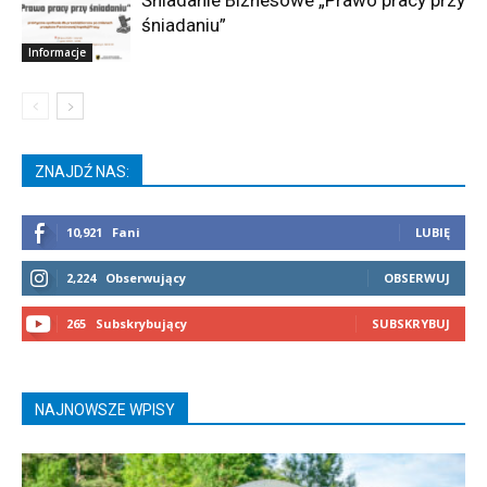
śniadaniu”
Informacje
ZNAJDŹ NAS:
10,921
Fani
LUBIĘ
2,224
Obserwujący
OBSERWUJ
265
Subskrybujący
SUBSKRYBUJ
NAJNOWSZE WPISY