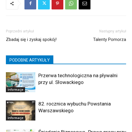
Poprzedni artykuł
Następny artykuł
Zbadaj się i zyskaj spokój!
Talenty Pomorza
PODOBNE ARTYKUŁY
Przerwa technologiczna na pływalni
przy ul. Słowackiego
Informacje
82. rocznica wybuchu Powstania
Warszawskiego
Informacje
Śniadanie Biznesowe „Prawo pracy przy