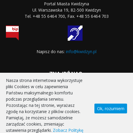
Portal Miasta Kwidzyna
Ul. Warszawska 19, 82-500 Kwidzyn
Tel. +48 55 6464 700, Fax. +48 55 6464 703
Napisz do nas:
info@kwidzyn.pl
ZNAJDŹ NAS:
Nasza strona internetowa wykorzystuje
pliki Cookies w celu zapewnienia
Państwu maksymalnego komfortu
podczas przeglądania serwisu.
Pozostając na tej stronie, wyrażasz
Ok, rozumiem
zgodę na korzystanie z plików cookies.
STRONA GŁÓWNA
REALIZOWANE PROJEKTY
Pamiętaj, że możesz samodzielnie
POLITYKA PRYWATNOŚCI
DEKLARACJA DOSTĘPNOŚCI
zarządzać cookies, zmieniając
KONTAKT
ustawienia przeglądarki.
Zobacz Politykę