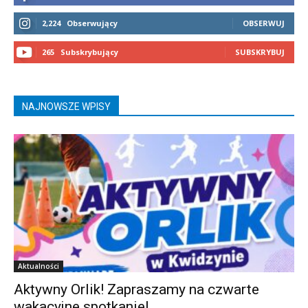
2,224
Obserwujący
OBSERWUJ
265
Subskrybujący
SUBSKRYBUJ
NAJNOWSZE WPISY
Aktualności
Aktywny Orlik! Zapraszamy na czwarte
wakacyjne spotkanie!