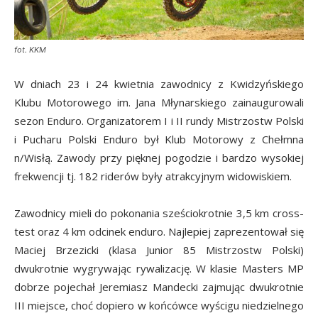
fot. KKM
W dniach 23 i 24 kwietnia zawodnicy z Kwidzyńskiego
Klubu Motorowego im. Jana Młynarskiego zainaugurowali
sezon Enduro. Organizatorem I i II rundy Mistrzostw Polski
i Pucharu Polski Enduro był Klub Motorowy z Chełmna
n/Wisłą. Zawody przy pięknej pogodzie i bardzo wysokiej
frekwencji tj. 182 riderów były atrakcyjnym widowiskiem.
Zawodnicy mieli do pokonania sześciokrotnie 3,5 km cross-
test oraz 4 km odcinek enduro. Najlepiej zaprezentował się
Maciej Brzezicki (klasa Junior 85 Mistrzostw Polski)
dwukrotnie wygrywając rywalizację. W klasie Masters MP
dobrze pojechał Jeremiasz Mandecki zajmując dwukrotnie
III miejsce, choć dopiero w końcówce wyścigu niedzielnego