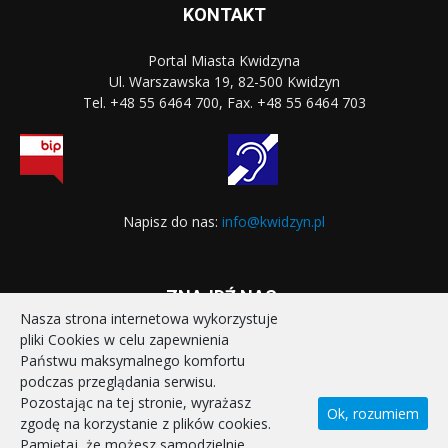
KONTAKT
Portal Miasta Kwidzyna
Ul. Warszawska 19, 82-500 Kwidzyn
Tel. +48 55 6464 700, Fax. +48 55 6464 703
Napisz do nas:
info@kwidzyn.pl
ZNAJDŹ NAS:
Nasza strona internetowa wykorzystuje
pliki Cookies w celu zapewnienia
Państwu maksymalnego komfortu
podczas przeglądania serwisu.
Pozostając na tej stronie, wyrażasz
Ok, rozumiem
zgodę na korzystanie z plików cookies.
STRONA GŁÓWNA
REALIZOWANE PROJEKTY
Pamiętaj, że możesz samodzielnie