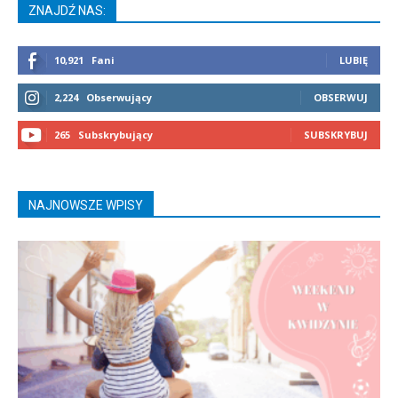
ZNAJDŹ NAS:
10,921
Fani
LUBIĘ
2,224
Obserwujący
OBSERWUJ
265
Subskrybujący
SUBSKRYBUJ
NAJNOWSZE WPISY