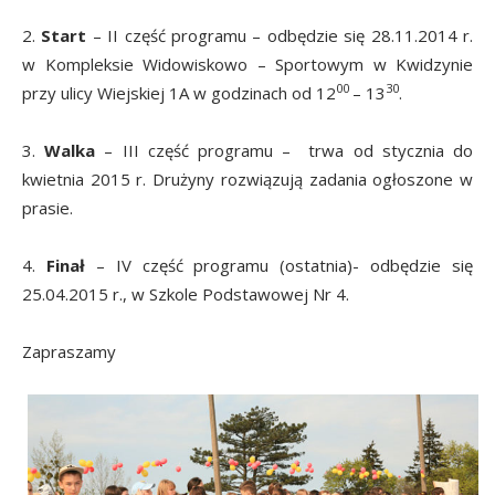
2.
Start
– II część programu – odbędzie się 28.11.2014 r.
w Kompleksie Widowiskowo – Sportowym w Kwidzynie
00
30
przy ulicy Wiejskiej 1A w godzinach od 12
– 13
.
3.
Walka
– III część programu – trwa od stycznia do
kwietnia 2015 r. Drużyny rozwiązują zadania ogłoszone w
prasie.
4.
Finał
– IV część programu (ostatnia)- odbędzie się
25.04.2015 r., w Szkole Podstawowej Nr 4.
Zapraszamy