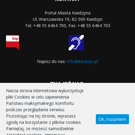
Portal Miasta Kwidzyna
Ul. Warszawska 19, 82-500 Kwidzyn
Tel. +48 55 6464 700, Fax. +48 55 6464 703
Napisz do nas:
info@kwidzyn.pl
ZNAJDŹ NAS:
Nasza strona internetowa wykorzystuje
pliki Cookies w celu zapewnienia
Państwu maksymalnego komfortu
podczas przeglądania serwisu.
Pozostając na tej stronie, wyrażasz
Ok, rozumiem
zgodę na korzystanie z plików cookies.
STRONA GŁÓWNA
REALIZOWANE PROJEKTY
Pamiętaj, że możesz samodzielnie
POLITYKA PRYWATNOŚCI
DEKLARACJA DOSTĘPNOŚCI
zarządzać cookies, zmieniając