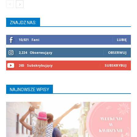
ZNAJDŹ NAS:
10,921
Fani
LUBIĘ
2,224
Obserwujący
OBSERWUJ
265
Subskrybujący
SUBSKRYBUJ
NAJNOWSZE WPISY