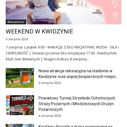
Aktualności
WEEKEND W KWIDZYNIE
6 sierpnia 2026
7 sierpnia | piątek 9.00 - WAKACJE Z EKO-INICJATYWĄ. WODA - SIŁA I
CIERPLIWOŚĆ | Stowarzyszenie Eko-Inicjatywa 17.00 - Kwidzyński
Klub Gier Bitewnych | Wagon Kultury 8 sierpnia...
Nowa atrakcja rekreacyjna na stadionie w
Kwidzynie oraz więcej bezpiecznych miejsc...
6 sierpnia 2026
Powiatowy Turniej Strzelecki Ochotniczych
Straży Pożarnych i Młodzieżowych Drużyn
Pożarniczych.
6 sierpnia 2026
Kwidzyn i Powiśle z dumą promowane na