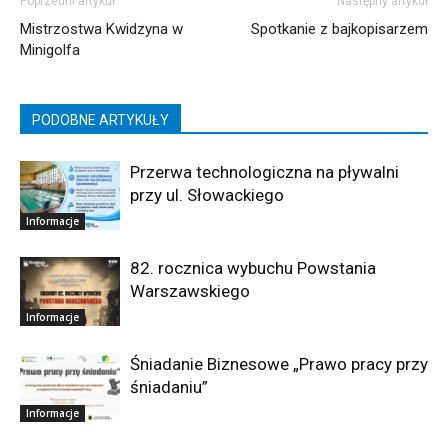
Poprzedni artykuł
Następny artykuł
Mistrzostwa Kwidzyna w
Spotkanie z bajkopisarzem
Minigolfa
PODOBNE ARTYKUŁY
Przerwa technologiczna na pływalni
przy ul. Słowackiego
Informacje
82. rocznica wybuchu Powstania
Warszawskiego
Informacje
Śniadanie Biznesowe „Prawo pracy przy
śniadaniu”
Informacje