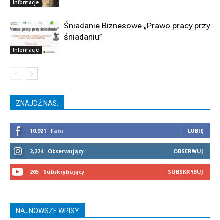
Informacje
Śniadanie Biznesowe „Prawo pracy przy
śniadaniu”
Informacje
ZNAJDŹ NAS:
10,921
Fani
LUBIĘ
2,224
Obserwujący
OBSERWUJ
265
Subskrybujący
SUBSKRYBUJ
NAJNOWSZE WPISY