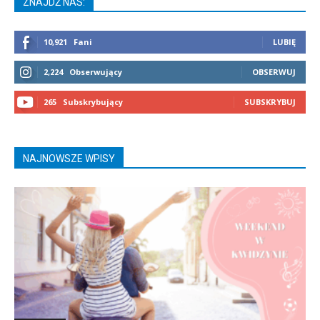
ZNAJDŹ NAS:
10,921
Fani
LUBIĘ
2,224
Obserwujący
OBSERWUJ
265
Subskrybujący
SUBSKRYBUJ
NAJNOWSZE WPISY