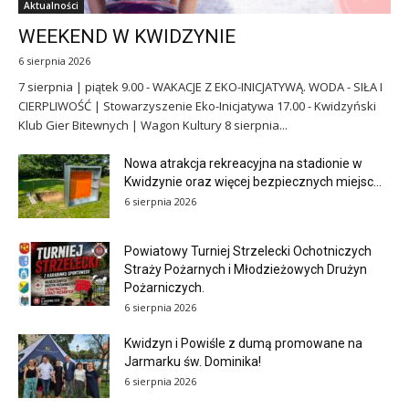
Aktualności
WEEKEND W KWIDZYNIE
6 sierpnia 2026
7 sierpnia | piątek 9.00 - WAKACJE Z EKO-INICJATYWĄ. WODA - SIŁA I
CIERPLIWOŚĆ | Stowarzyszenie Eko-Inicjatywa 17.00 - Kwidzyński
Klub Gier Bitewnych | Wagon Kultury 8 sierpnia...
Nowa atrakcja rekreacyjna na stadionie w
Kwidzynie oraz więcej bezpiecznych miejsc...
6 sierpnia 2026
Powiatowy Turniej Strzelecki Ochotniczych
Straży Pożarnych i Młodzieżowych Drużyn
Pożarniczych.
6 sierpnia 2026
Kwidzyn i Powiśle z dumą promowane na
Jarmarku św. Dominika!
6 sierpnia 2026