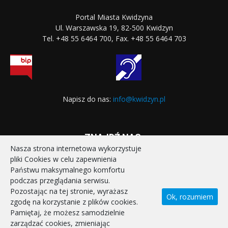
Portal Miasta Kwidzyna
Ul. Warszawska 19, 82-500 Kwidzyn
Tel. +48 55 6464 700, Fax. +48 55 6464 703
Napisz do nas:
info@kwidzyn.pl
ZNAJDŹ NAS:
Nasza strona internetowa wykorzystuje
pliki Cookies w celu zapewnienia
Państwu maksymalnego komfortu
podczas przeglądania serwisu.
Pozostając na tej stronie, wyrażasz
Ok, rozumiem
zgodę na korzystanie z plików cookies.
STRONA GŁÓWNA
REALIZOWANE PROJEKTY
Pamiętaj, że możesz samodzielnie
POLITYKA PRYWATNOŚCI
DEKLARACJA DOSTĘPNOŚCI
zarządzać cookies, zmieniając
KONTAKT