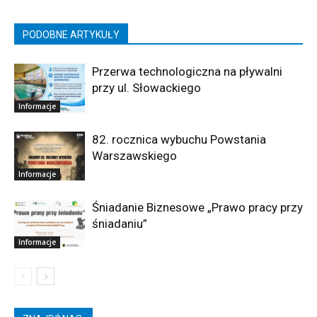
PODOBNE ARTYKUŁY
Przerwa technologiczna na pływalni
przy ul. Słowackiego
Informacje
82. rocznica wybuchu Powstania
Warszawskiego
Informacje
Śniadanie Biznesowe „Prawo pracy przy
śniadaniu”
Informacje