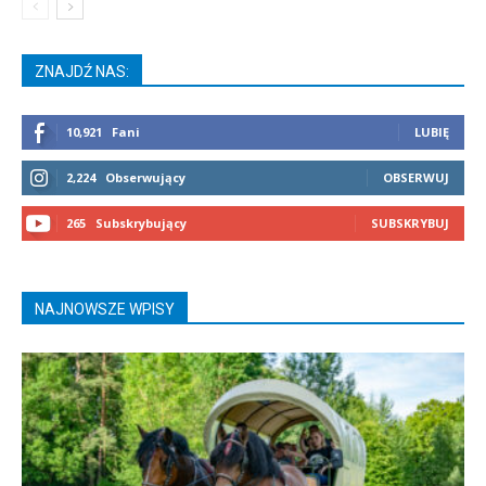
ZNAJDŹ NAS:
10,921
Fani
LUBIĘ
2,224
Obserwujący
OBSERWUJ
265
Subskrybujący
SUBSKRYBUJ
NAJNOWSZE WPISY