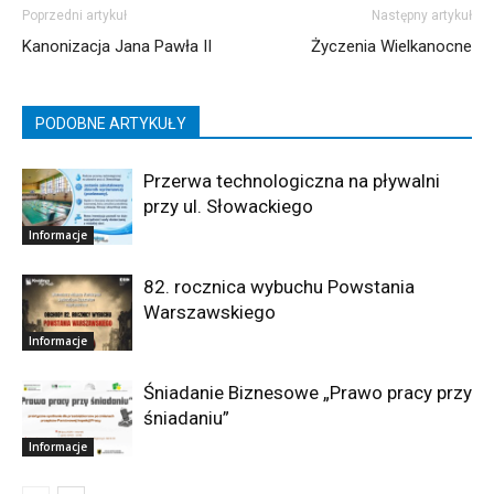
Poprzedni artykuł
Następny artykuł
Kanonizacja Jana Pawła II
Życzenia Wielkanocne
PODOBNE ARTYKUŁY
Przerwa technologiczna na pływalni
przy ul. Słowackiego
Informacje
82. rocznica wybuchu Powstania
Warszawskiego
Informacje
Śniadanie Biznesowe „Prawo pracy przy
śniadaniu”
Informacje