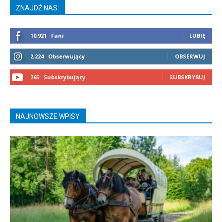
ZNAJDŹ NAS:
10,921
Fani
LUBIĘ
2,224
Obserwujący
OBSERWUJ
265
Subskrybujący
SUBSKRYBUJ
NAJNOWSZE WPISY