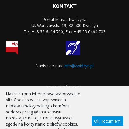
KONTAKT
Portal Miasta Kwidzyna
Ul. Warszawska 19, 82-500 Kwidzyn
Tel. +48 55 6464 700, Fax. +48 55 6464 703
Napisz do nas:
info@kwidzyn.pl
ZNAJDŹ NAS:
Nasza strona internetowa wykorzystuje
pliki Cookies w celu zapewnienia
Państwu maksymalnego komfortu
podczas przeglądania serwisu.
Pozostając na tej stronie, wyrażasz
Ok, rozumiem
zgodę na korzystanie z plików cookies.
STRONA GŁÓWNA
REALIZOWANE PROJEKTY