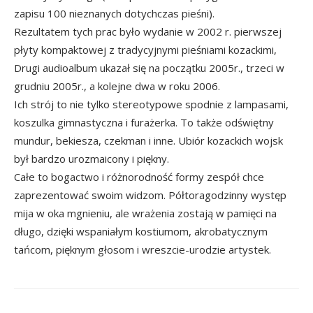
zapisu 100 nieznanych dotychczas pieśni).
Rezultatem tych prac było wydanie w 2002 r. pierwszej
płyty kompaktowej z tradycyjnymi pieśniami kozackimi,
Drugi audioalbum ukazał się na początku 2005r., trzeci w
grudniu 2005r., a kolejne dwa w roku 2006.
Ich strój to nie tylko stereotypowe spodnie z lampasami,
koszulka gimnastyczna i furażerka. To także odświętny
mundur, bekiesza, czekman i inne. Ubiór kozackich wojsk
był bardzo urozmaicony i piękny.
Całe to bogactwo i różnorodność formy zespół chce
zaprezentować swoim widzom. Półtoragodzinny występ
mija w oka mgnieniu, ale wrażenia zostają w pamięci na
długo, dzięki wspaniałym kostiumom, akrobatycznym
tańcom, pięknym głosom i wreszcie-urodzie artystek.