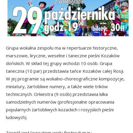
Grupa wokalna zespołu ma w repertuarze historyczne,
marszowe, liryczne, weselne i taneczne pieśni Kozaków
dońskich. W skład tej grupy wchodzi 10 osób. Grupa
taneczna (10 par) przedstawia tańce Kozaków całej Rosji.
W jej programie są wokalno-choreograficzne kompozycje,
miniatury, żartobliwe numery, a także wiele trików
technicznych. Orkiestra (9 osób) przedstawia kilka
samodzielnych numerów (profesjonalne opracowania
popularnych żartobliwych kozackich i rosyjskich pieśni
ludowych).
Zespół jest laureatem wielu festiwali m.in.: