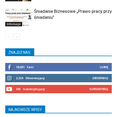
Śniadanie Biznesowe „Prawo pracy przy
śniadaniu”
Informacje
ZNAJDŹ NAS:
10,921
Fani
LUBIĘ
2,224
Obserwujący
OBSERWUJ
265
Subskrybujący
SUBSKRYBUJ
NAJNOWSZE WPISY