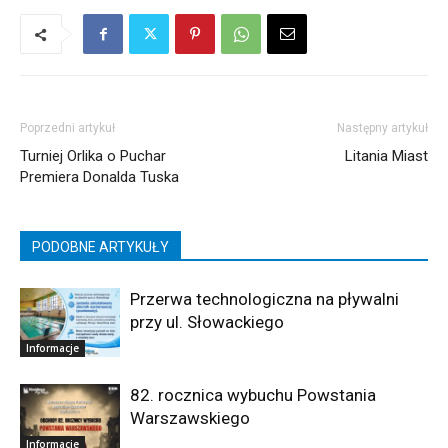
Poprzedni artykuł
Następny artykuł
Turniej Orlika o Puchar
Litania Miast
Premiera Donalda Tuska
PODOBNE ARTYKUŁY
Przerwa technologiczna na pływalni
przy ul. Słowackiego
Informacje
82. rocznica wybuchu Powstania
Warszawskiego
Informacje