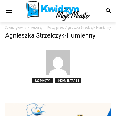
Strona główna
Autorzy
Posty przez Agnieszka Strzelczyk-Humienny
Agnieszka Strzelczyk-Humienny
627 POSTY
0 KOMENTARZE