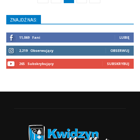
ZNAJDŹ NAS:
11,069
Fani
LUBIĘ
2,219
Obserwujący
OBSERWUJ
265
Subskrybujący
SUBSKRYBUJ