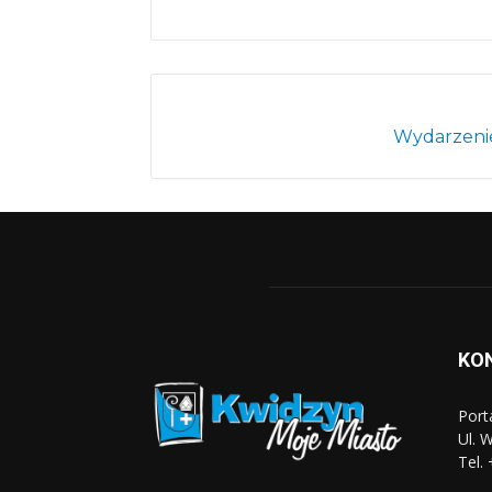
Wydarzenie
KO
Port
Ul. 
Tel.