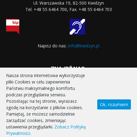
Ul. Warszawska 19, 82-500 Kwidzyn
Tel. +48 55 6464 700, Fax. +48 55 6464 703
Napisz do nas:
info@kwidzyn.pl
ZNAJDŹ NAS:
Nasza strona internetowa wykorzystuje
pliki Cookies w celu zapewnienia
Państwu maksymalnego komfortu
podczas przeglądania serwisu.
Pozostając na tej stronie, wyrażasz
Ok, rozumiem
zgodę na korzystanie z plików cookies.
STRONA GŁÓWNA
REALIZOWANE PROJEKTY
Pamiętaj, że możesz samodzielnie
POLITYKA PRYWATNOŚCI
DEKLARACJA DOSTĘPNOŚCI
zarządzać cookies, zmieniając
KONTAKT
ustawienia przeglądarki.
Zobacz Politykę
Prywatności.
© Miasto Kwidzyn 2026