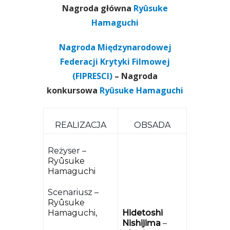
Nagroda główna
Ryûsuke
Hamaguchi
Nagroda Międzynarodowej
Federacji Krytyki Filmowej
(FIPRESCI)
– Nagroda
konkursowa
Ryûsuke Hamaguchi
REALIZACJA
OBSADA
Reżyser –
Ryûsuke
Hamaguchi
Scenariusz –
Ryûsuke
Hamaguchi,
Hidetoshi
Nishijima
–