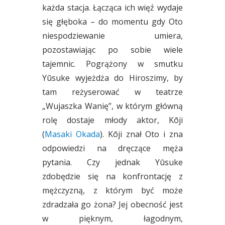
każda stacja. Łącząca ich więź wydaje
się głęboka – do momentu gdy Oto
niespodziewanie umiera,
pozostawiając po sobie wiele
tajemnic. Pogrążony w smutku
Yūsuke wyjeżdża do Hiroszimy, by
tam reżyserować w teatrze
„Wujaszka Wanię”, w którym główną
rolę dostaje młody aktor, Kōji
(
Masaki Okada
). Kōji znał Oto i zna
odpowiedzi na dręczące męża
pytania. Czy jednak Yūsuke
zdobędzie się na konfrontację z
mężczyzną, z którym być może
zdradzała go żona? Jej obecność jest
w pięknym, łagodnym,