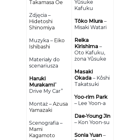
Yûsuke
Takamasa Oe
Kafuku
Zdjęcia –
Tôko Miura
–
Hidetoshi
Misaki Watari
Shinomiya
Reika
Muzyka –
Eiko
Kirishima
–
Ishibashi
Oto Kafuku,
żona Yûsuke
Materiały do
scenariusza
Masaki
Okada
– Kôshi
Haruki
Takatsuki
Murakami
”
Drive My Car”
Yoo-rim Park
– Lee Yoon-a
Montaż –
Azusa
Yamazaki
Dae-Young Jin
– Kon Yoon-su
Scenografia –
Mami
Sonia Yuan
–
Kagamoto