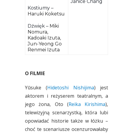
Janice Chang
Kostiumy –
Haruki Koketsu
Dźwięk –
Miki
Nomura,
Kadoaki Izuta,
Jun-Yeong Go
Renmei Izuta
O FILMIE
Yūsuke (
Hidetoshi Nishijima
) jest
aktorem i reżyserem teatralnym, a
jego żona, Oto (
Reika Kirishima
),
telewizyjną scenarzystką, która lubi
opowiadać historie także w łóżku –
choć te scenariusze ocenzurowałaby