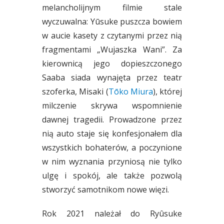
melancholijnym filmie stale
wyczuwalna: Yūsuke puszcza bowiem
w aucie kasety z czytanymi przez nią
fragmentami „Wujaszka Wani”. Za
kierownicą jego dopieszczonego
Saaba siada wynajęta przez teatr
szoferka, Misaki (
Tōko Miura
), której
milczenie skrywa wspomnienie
dawnej tragedii. Prowadzone przez
nią auto staje się konfesjonałem dla
wszystkich bohaterów, a poczynione
w nim wyznania przyniosą nie tylko
ulgę i spokój, ale także pozwolą
stworzyć samotnikom nowe więzi.
Rok 2021 należał do Ryûsuke