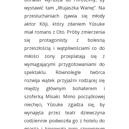
wystawić tam „Wujaszka Wanię”. Na
przesłuchaniach zjawia się młody
aktor Kôji, który zdaniem Yûsuke
miał romans z Oto. Próby zmierzenia
się protagonisty z bolesną
przeszłością i wątpliwościami co do
miłości żony przeplatają się z
wymagającymi przygotowaniami do
spektaklu. Równolegle twórca
rozwija wątek przyjaźni rodzącej się
między głównym bohaterem i
szoferką Misaki. Mimo początkowej
niechęci, Yûsuke zgadza się, by
wynajęta przez teatr dziewczyna
codziennie podwoziła go z hotelu do
miasta i kierowała jego czerwonym