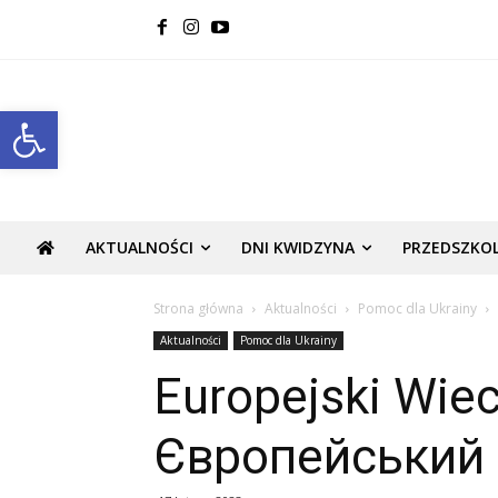
Open toolbar
AKTUALNOŚCI
DNI KWIDZYNA
PRZEDSZKO
Strona główna
Aktualności
Pomoc dla Ukrainy
Aktualności
Pomoc dla Ukrainy
Europejski Wiec
Європейський 