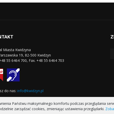
NTAKT
Z
al Miasta Kwidzyna
Warszawska 19, 82-500 Kwidzyn
 +48 55 6464 700, Fax. +48 55 6464 703
sz do nas:
info@kwidzyn.pl
ewnienia Państwu maksymalnego komfortu podczas przeglądania serwis
zielnie zarządzać cookies, zmieniając ustawienia przeglądarki.
Zobac
RONA GŁÓWNA
REALIZOWANE PROJEKTY
POLITYKA PRYWATNO