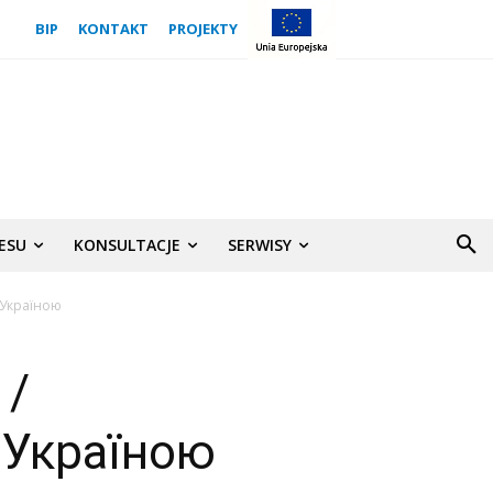
BIP
KONTAKT
PROJEKTY
NESU
KONSULTACJE
SERWISY
з Україною
 /
 Україною