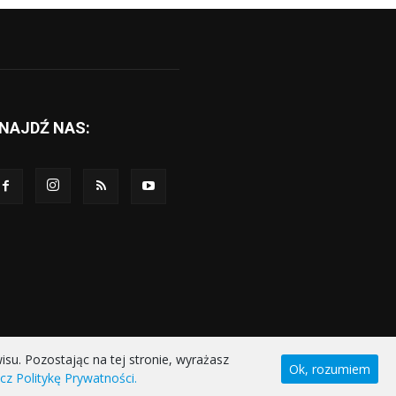
NAJDŹ NAS:
u. Pozostając na tej stronie, wyrażasz
Ok, rozumiem
z Politykę Prywatności.
ŚCI
DEKLARACJA DOSTĘPNOŚCI
KONTAKT