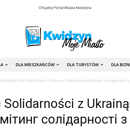
Oficjalny Portal Miasta Kwidzyna
LA
DLA MIESZKAŃCÓW
DLA TURYSTÓW
DLA BIZ
Europejski Wiec Solidarności z Ukrainą / Європейський мітинг солідарності 
 Solidarności z Ukrainą
мітинг солідарності з